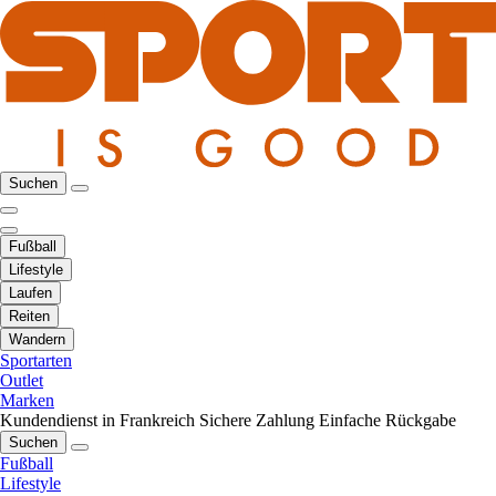
Suchen
Fußball
Lifestyle
Laufen
Reiten
Wandern
Sportarten
Outlet
Marken
Kundendienst in Frankreich
Sichere Zahlung
Einfache Rückgabe
Suchen
Fußball
Lifestyle