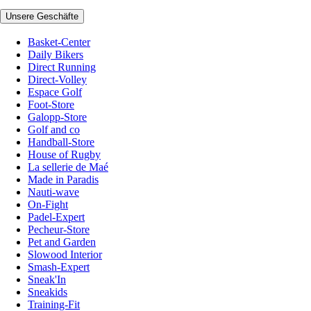
Unsere Geschäfte
Basket-Center
Daily Bikers
Direct Running
Direct-Volley
Espace Golf
Foot-Store
Galopp-Store
Golf and co
Handball-Store
House of Rugby
La sellerie de Maé
Made in Paradis
Nauti-wave
On-Fight
Padel-Expert
Pecheur-Store
Pet and Garden
Slowood Interior
Smash-Expert
Sneak'In
Sneakids
Training-Fit