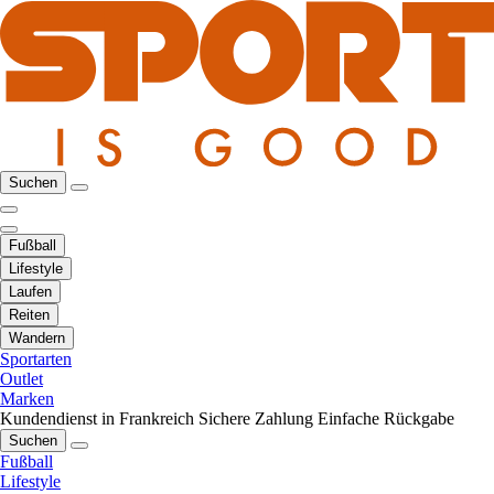
Suchen
Fußball
Lifestyle
Laufen
Reiten
Wandern
Sportarten
Outlet
Marken
Kundendienst in Frankreich
Sichere Zahlung
Einfache Rückgabe
Suchen
Fußball
Lifestyle