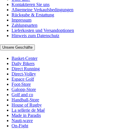
Kontaktieren Sie uns
Allgemeine Verkaufsbedingungen
Rückgabe & Erstattung
Impressum
Zahlungsarten
Lieferkosten und Versandoptionen
Hinweis zum Datenschutz
Unsere Geschäfte
Basket-Center
Daily Bikers
Direct Running
Direct-Volley
Espace Golf
Foot-Store
Galopp-Store
Golf and co
Handball-Store
House of Rugby
La sellerie de Maé
Made in Paradis
Nauti-wave
On-Fight