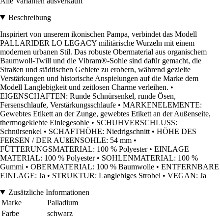
Alle Varianten ausverkauft
Beschreibung
Inspiriert von unserem ikonischen Pampa, verbindet das Modell
PALLARIDER LO LEGACY militärische Wurzeln mit einem
modernen urbanen Stil. Das robuste Obermaterial aus organischem
Baumwoll-Twill und die Vibram®-Sohle sind dafür gemacht, die
Straßen und städtischen Gebiete zu erobern, während gezielte
Verstärkungen und historische Anspielungen auf die Marke dem
Modell Langlebigkeit und zeitlosen Charme verleihen. •
EIGENSCHAFTEN: Runde Schnürsenkel, runde Ösen,
Fersenschlaufe, Verstärkungsschlaufe • MARKENELEMENTE:
Gewebtes Etikett an der Zunge, gewebtes Etikett an der Außenseite,
thermogeklebte Einlegesohle • SCHUHVERSCHLUSS:
Schnürsenkel • SCHAFTHÖHE: Niedrigschnitt • HÖHE DES
FERSEN / DER AUßENSOHLE: 54 mm •
FÜTTERUNGSMATERIAL: 100 % Polyester • EINLAGE
MATERIAL: 100 % Polyester • SOHLENMATERIAL: 100 %
Gummi • OBERMATERIAL: 100 % Baumwolle • ENTFERNBARE
EINLAGE: Ja • STRUKTUR: Langlebiges Strobel • VEGAN: Ja
Zusätzliche Informationen
Marke
Palladium
Farbe
schwarz