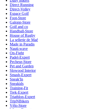
Daily Bikers
Direct Running
Direct-Volley
Espace Golf
Foot-Store
Galopp-Store
Golf and co
Handball-Store
House of Rugby
La sellerie de Maé
Made in Paradis
Nauti-wave
On-Fight
Padel-Expert
Pecheur-Store
Pet and Garden
Slowood Interior
Smash-Expert
Sneak'In
Sneakids
Training-Fit
Trek-Expert
Triathlon-Expert
TripNBikers
Vélo-Store