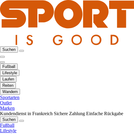
Suchen
Fußball
Lifestyle
Laufen
Reiten
Wandern
Sportarten
Outlet
Marken
Kundendienst in Frankreich
Sichere Zahlung
Einfache Rückgabe
Suchen
Fußball
Lifestyle