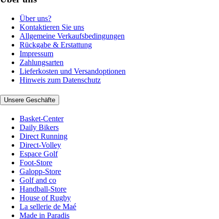
Über uns?
Kontaktieren Sie uns
Allgemeine Verkaufsbedingungen
Rückgabe & Erstattung
Impressum
Zahlungsarten
Lieferkosten und Versandoptionen
Hinweis zum Datenschutz
Unsere Geschäfte
Basket-Center
Daily Bikers
Direct Running
Direct-Volley
Espace Golf
Foot-Store
Galopp-Store
Golf and co
Handball-Store
House of Rugby
La sellerie de Maé
Made in Paradis