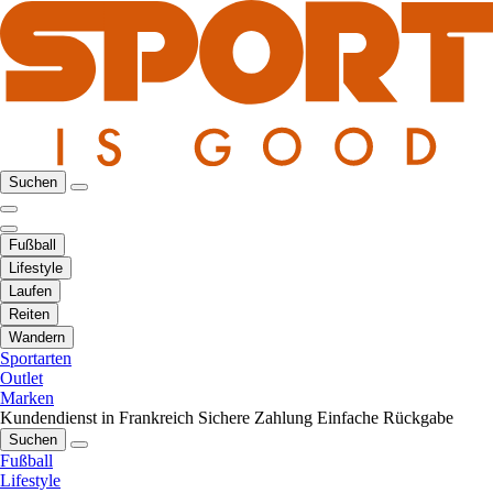
Suchen
Fußball
Lifestyle
Laufen
Reiten
Wandern
Sportarten
Outlet
Marken
Kundendienst in Frankreich
Sichere Zahlung
Einfache Rückgabe
Suchen
Fußball
Lifestyle