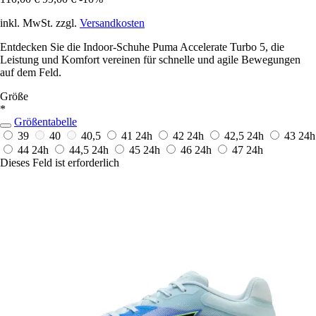
inkl. MwSt. zzgl.
Versandkosten
Entdecken Sie die Indoor-Schuhe Puma Accelerate Turbo 5, die
Leistung und Komfort vereinen für schnelle und agile Bewegungen
auf dem Feld.
Größe
*
Größentabelle
39
40
40,5
41
24h
42
24h
42,5
24h
43
24h
44
24h
44,5
24h
45
24h
46
24h
47
24h
Dieses Feld ist erforderlich