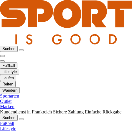
Suchen
Fußball
Lifestyle
Laufen
Reiten
Wandern
Sportarten
Outlet
Marken
Kundendienst in Frankreich
Sichere Zahlung
Einfache Rückgabe
Suchen
Fußball
Lifestyle