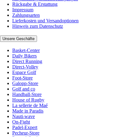
Rückgabe & Erstattung
Impressum
Zahlungsarten
Lieferkosten und Versandoptionen
Hinweis zum Datenschutz
Unsere Geschäfte
Basket-Center
Daily Bikers
Direct Running
Direct-Volley
Espace Golf
Foot-Store
Galopp-Store
Golf and co
Handball-Store
House of Rugby
La sellerie de Maé
Made in Paradis
Nauti-wave
On-Fight
Padel-Expert
Pecheur-Store