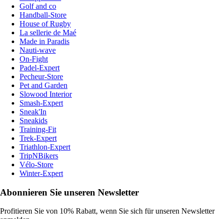
Golf and co
Handball-Store
House of Rugby
La sellerie de Maé
Made in Paradis
Nauti-wave
On-Fight
Padel-Expert
Pecheur-Store
Pet and Garden
Slowood Interior
Smash-Expert
Sneak'In
Sneakids
Training-Fit
Trek-Expert
Triathlon-Expert
TripNBikers
Vélo-Store
Winter-Expert
Abonnieren Sie unseren Newsletter
Profitieren Sie von 10% Rabatt, wenn Sie sich für unseren Newsletter