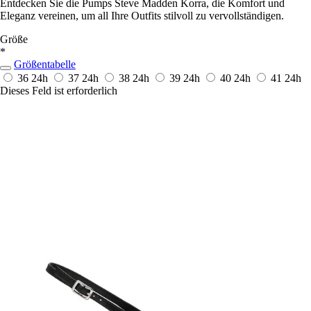
Entdecken Sie die Pumps Steve Madden Korra, die Komfort und
Eleganz vereinen, um all Ihre Outfits stilvoll zu vervollständigen.
Größe
*
Größentabelle
36
24h
37
24h
38
24h
39
24h
40
24h
41
24h
Dieses Feld ist erforderlich