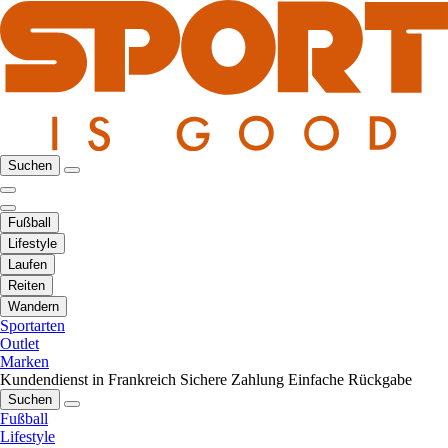
Suchen
Fußball
Lifestyle
Laufen
Reiten
Wandern
Sportarten
Outlet
Marken
Kundendienst in Frankreich
Sichere Zahlung
Einfache Rückgabe
Suchen
Fußball
Lifestyle