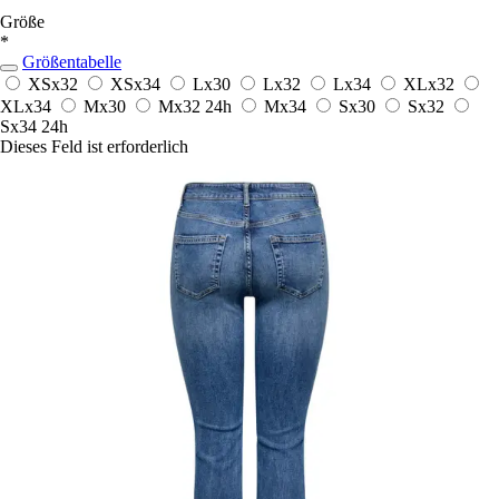
Größe
*
Größentabelle
XSx32
XSx34
Lx30
Lx32
Lx34
XLx32
XLx34
Mx30
Mx32
24h
Mx34
Sx30
Sx32
Sx34
24h
Dieses Feld ist erforderlich