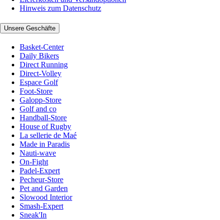
Hinweis zum Datenschutz
Unsere Geschäfte
Basket-Center
Daily Bikers
Direct Running
Direct-Volley
Espace Golf
Foot-Store
Galopp-Store
Golf and co
Handball-Store
House of Rugby
La sellerie de Maé
Made in Paradis
Nauti-wave
On-Fight
Padel-Expert
Pecheur-Store
Pet and Garden
Slowood Interior
Smash-Expert
Sneak'In