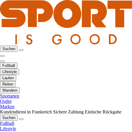
Suchen
Fußball
Lifestyle
Laufen
Reiten
Wandern
Sportarten
Outlet
Marken
Kundendienst in Frankreich
Sichere Zahlung
Einfache Rückgabe
Suchen
Fußball
Lifestyle