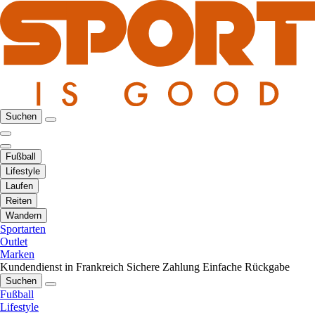
Suchen
Fußball
Lifestyle
Laufen
Reiten
Wandern
Sportarten
Outlet
Marken
Kundendienst in Frankreich
Sichere Zahlung
Einfache Rückgabe
Suchen
Fußball
Lifestyle