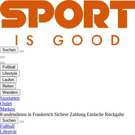
Suchen
Fußball
Lifestyle
Laufen
Reiten
Wandern
Sportarten
Outlet
Marken
Kundendienst in Frankreich
Sichere Zahlung
Einfache Rückgabe
Suchen
Fußball
Lifestyle