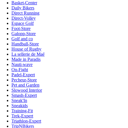
Basket-Center
Daily Bikers
Direct Running
Direct-Volley
Espace Golf
Foot-Store
Galopp-Store
Golf and co
Handball-Store
House of Rugby
La sellerie de Maé
Made in Paradis
Nauti-wave
On-Fight
Padel-Expert
Pecheur-Store
Pet and Garden
Slowood Interior
Smash-Expert
Sneak'In
Sneakids
Training-Fit
Trek-Expert
Triathlon-Expert
TripNBikers