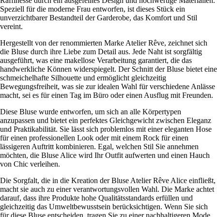
Raffinesse durch ein ausgefeiltes Design und hochwertige Materialien.
Speziell für die moderne Frau entworfen, ist dieses Stück ein
unverzichtbarer Bestandteil der Garderobe, das Komfort und Stil
vereint.
Hergestellt von der renommierten Marke Atelier Rêve, zeichnet sich
die Bluse durch ihre Liebe zum Detail aus. Jede Naht ist sorgfältig
ausgeführt, was eine makellose Verarbeitung garantiert, die das
handwerkliche Können widerspiegelt. Der Schnitt der Bluse bietet eine
schmeichelhafte Silhouette und ermöglicht gleichzeitig
Bewegungsfreiheit, was sie zur idealen Wahl für verschiedene Anlässe
macht, sei es für einen Tag im Büro oder einen Ausflug mit Freunden.
Diese Bluse wurde entworfen, um sich an alle Körpertypen
anzupassen und bietet ein perfektes Gleichgewicht zwischen Eleganz
und Praktikabilität. Sie lässt sich problemlos mit einer eleganten Hose
für einen professionellen Look oder mit einem Rock für einen
lässigeren Auftritt kombinieren. Egal, welchen Stil Sie annehmen
möchten, die Bluse Alice wird Ihr Outfit aufwerten und einen Hauch
von Chic verleihen.
Die Sorgfalt, die in die Kreation der Bluse Atelier Rêve Alice einfließt,
macht sie auch zu einer verantwortungsvollen Wahl. Die Marke achtet
darauf, dass ihre Produkte hohe Qualitätsstandards erfüllen und
gleichzeitig das Umweltbewusstsein berücksichtigen. Wenn Sie sich
für diese Bluse entscheiden, tragen Sie zu einer nachhaltigeren Mode