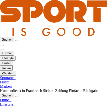
Suchen
Fußball
Lifestyle
Laufen
Reiten
Wandern
Sportarten
Outlet
Marken
Kundendienst in Frankreich
Sichere Zahlung
Einfache Rückgabe
Suchen
Fußball
Lifestyle