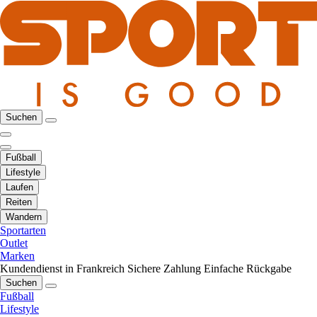
Suchen
Fußball
Lifestyle
Laufen
Reiten
Wandern
Sportarten
Outlet
Marken
Kundendienst in Frankreich
Sichere Zahlung
Einfache Rückgabe
Suchen
Fußball
Lifestyle