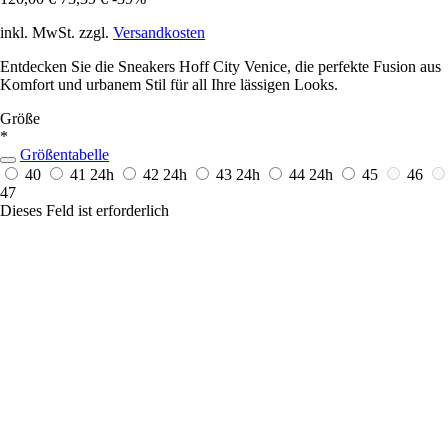
inkl. MwSt. zzgl.
Versandkosten
Entdecken Sie die Sneakers Hoff City Venice, die perfekte Fusion aus
Komfort und urbanem Stil für all Ihre lässigen Looks.
Größe
*
Größentabelle
40
41
24h
42
24h
43
24h
44
24h
45
46
47
Dieses Feld ist erforderlich