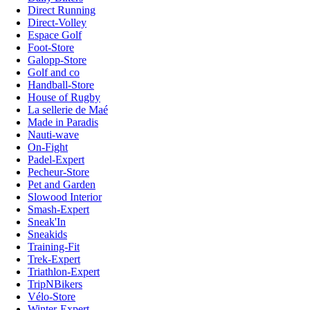
Direct Running
Direct-Volley
Espace Golf
Foot-Store
Galopp-Store
Golf and co
Handball-Store
House of Rugby
La sellerie de Maé
Made in Paradis
Nauti-wave
On-Fight
Padel-Expert
Pecheur-Store
Pet and Garden
Slowood Interior
Smash-Expert
Sneak'In
Sneakids
Training-Fit
Trek-Expert
Triathlon-Expert
TripNBikers
Vélo-Store
Winter-Expert