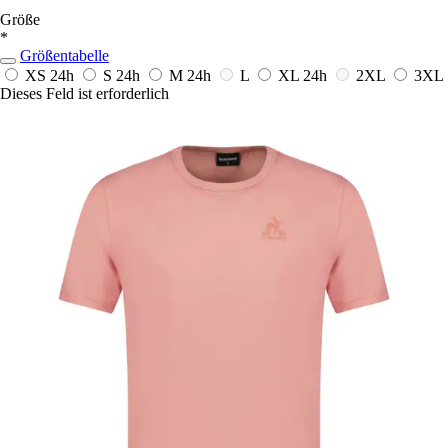
Größe
*
Größentabelle
XS
24h
S
24h
M
24h
L
XL
24h
2XL
3XL
Dieses Feld ist erforderlich