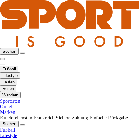
Suchen
Fußball
Lifestyle
Laufen
Reiten
Wandern
Sportarten
Outlet
Marken
Kundendienst in Frankreich
Sichere Zahlung
Einfache Rückgabe
Suchen
Fußball
Lifestyle