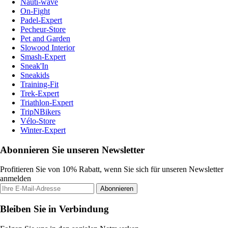
Nauti-wave
On-Fight
Padel-Expert
Pecheur-Store
Pet and Garden
Slowood Interior
Smash-Expert
Sneak'In
Sneakids
Training-Fit
Trek-Expert
Triathlon-Expert
TripNBikers
Vélo-Store
Winter-Expert
Abonnieren Sie unseren Newsletter
Profitieren Sie von 10% Rabatt, wenn Sie sich für unseren Newsletter
anmelden
Abonnieren
Bleiben Sie in Verbindung