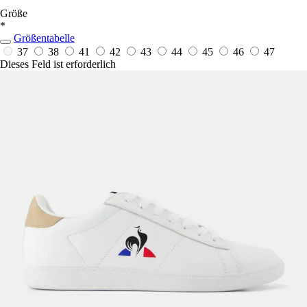
Größe
*
Größentabelle
37
38
41
42
43
44
45
46
47
Dieses Feld ist erforderlich