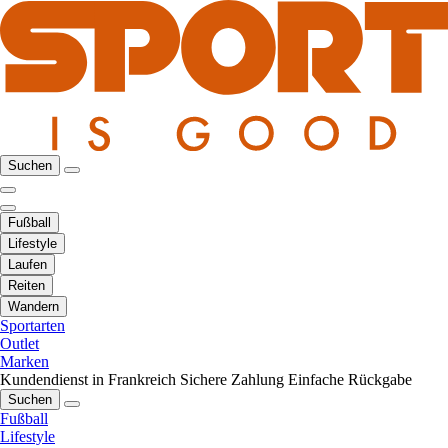
Suchen
Fußball
Lifestyle
Laufen
Reiten
Wandern
Sportarten
Outlet
Marken
Kundendienst in Frankreich
Sichere Zahlung
Einfache Rückgabe
Suchen
Fußball
Lifestyle