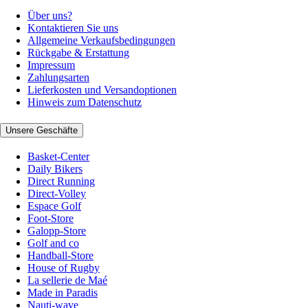
Über uns?
Kontaktieren Sie uns
Allgemeine Verkaufsbedingungen
Rückgabe & Erstattung
Impressum
Zahlungsarten
Lieferkosten und Versandoptionen
Hinweis zum Datenschutz
Unsere Geschäfte
Basket-Center
Daily Bikers
Direct Running
Direct-Volley
Espace Golf
Foot-Store
Galopp-Store
Golf and co
Handball-Store
House of Rugby
La sellerie de Maé
Made in Paradis
Nauti-wave