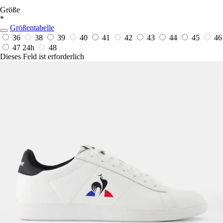
Größe
*
Größentabelle
36
38
39
40
41
42
43
44
45
46
47
24h
48
Dieses Feld ist erforderlich