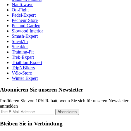
Nauti-wave
On-Fight
Padel-Expert
Pecheur-Store
Pet and Garden
Slowood Interior
Smash-Expert
Sneak'In
Sneakids
Training-Fit
Trek-Expert
Triathlon-Expert
TripNBikers
Vélo-Store
Winter-Expert
Abonnieren Sie unseren Newsletter
Profitieren Sie von 10% Rabatt, wenn Sie sich für unseren Newsletter
anmelden
Abonnieren
Bleiben Sie in Verbindung