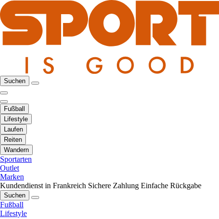
Suchen
Fußball
Lifestyle
Laufen
Reiten
Wandern
Sportarten
Outlet
Marken
Kundendienst in Frankreich
Sichere Zahlung
Einfache Rückgabe
Suchen
Fußball
Lifestyle