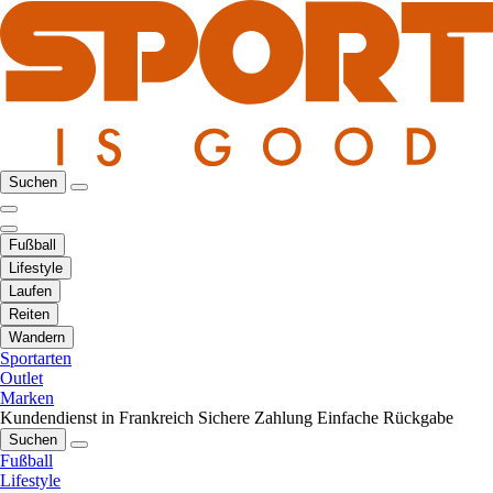
Suchen
Fußball
Lifestyle
Laufen
Reiten
Wandern
Sportarten
Outlet
Marken
Kundendienst in Frankreich
Sichere Zahlung
Einfache Rückgabe
Suchen
Fußball
Lifestyle