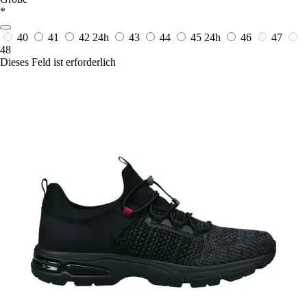
*
40
41
42
24h
43
44
45
24h
46
47
48
Dieses Feld ist erforderlich