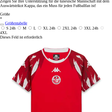
Zeigen Sie Ihre Unterstützung für die tunesische Mannschaft mit dem
Auswärtstrikot Kappa, das ein Muss für jeden Fußballfan ist!
Größe
*
Größentabelle
S
24h
M
L
XL
24h
2XL
24h
3XL
24h
4XL
Dieses Feld ist erforderlich