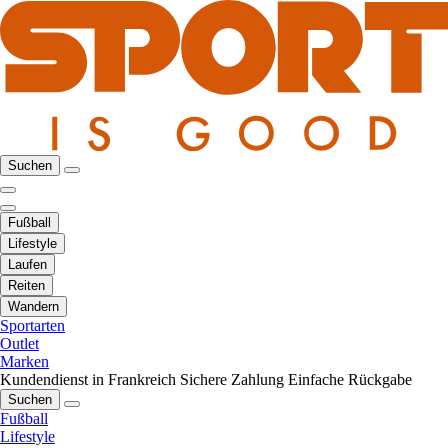
Suchen
Fußball
Lifestyle
Laufen
Reiten
Wandern
Sportarten
Outlet
Marken
Kundendienst in Frankreich
Sichere Zahlung
Einfache Rückgabe
Suchen
Fußball
Lifestyle