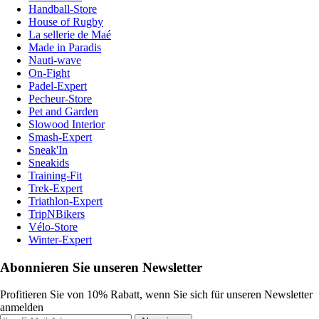
Handball-Store
House of Rugby
La sellerie de Maé
Made in Paradis
Nauti-wave
On-Fight
Padel-Expert
Pecheur-Store
Pet and Garden
Slowood Interior
Smash-Expert
Sneak'In
Sneakids
Training-Fit
Trek-Expert
Triathlon-Expert
TripNBikers
Vélo-Store
Winter-Expert
Abonnieren Sie unseren Newsletter
Profitieren Sie von 10% Rabatt, wenn Sie sich für unseren Newsletter
anmelden