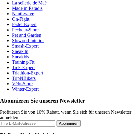
La sellerie de Maé
Made in Paradis
Nauti-wave
On-Fight
Padel-Expert
Pecheur-Store
Pet and Garden
Slowood Interior
Smash-Expert
Sneak'In
Sneakids
Training-Fit
Trek-Expert
Triathlon-Expert
TripNBikers
Vélo-Store
Winter-Expert
Abonnieren Sie unseren Newsletter
Profitieren Sie von 10% Rabatt, wenn Sie sich für unseren Newsletter
anmelden
Abonnieren