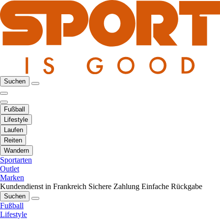
Suchen
Fußball
Lifestyle
Laufen
Reiten
Wandern
Sportarten
Outlet
Marken
Kundendienst in Frankreich
Sichere Zahlung
Einfache Rückgabe
Suchen
Fußball
Lifestyle