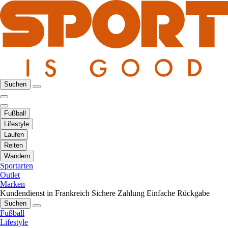
Suchen
Fußball
Lifestyle
Laufen
Reiten
Wandern
Sportarten
Outlet
Marken
Kundendienst in Frankreich
Sichere Zahlung
Einfache Rückgabe
Suchen
Fußball
Lifestyle