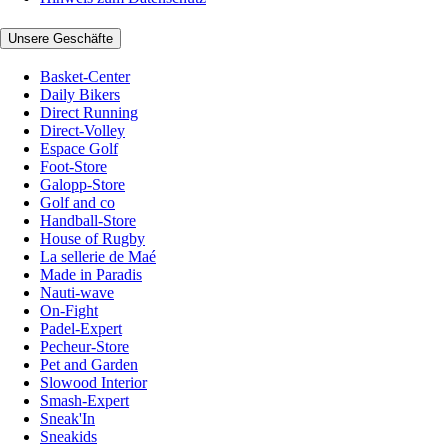
Unsere Geschäfte
Basket-Center
Daily Bikers
Direct Running
Direct-Volley
Espace Golf
Foot-Store
Galopp-Store
Golf and co
Handball-Store
House of Rugby
La sellerie de Maé
Made in Paradis
Nauti-wave
On-Fight
Padel-Expert
Pecheur-Store
Pet and Garden
Slowood Interior
Smash-Expert
Sneak'In
Sneakids