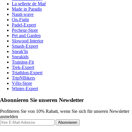
La sellerie de Maé
Made in Paradis
Nauti-wave
On-Fight
Padel-Expert
Pecheur-Store
Pet and Garden
Slowood Interior
Smash-Expert
Sneak'In
Sneakids
Training-Fit
Trek-Expert
Triathlon-Expert
TripNBikers
Vélo-Store
Winter-Expert
Abonnieren Sie unseren Newsletter
Profitieren Sie von 10% Rabatt, wenn Sie sich für unseren Newsletter
anmelden
Abonnieren