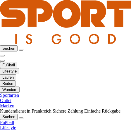
Suchen
Fußball
Lifestyle
Laufen
Reiten
Wandern
Sportarten
Outlet
Marken
Kundendienst in Frankreich
Sichere Zahlung
Einfache Rückgabe
Suchen
Fußball
Lifestyle