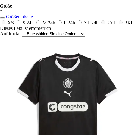
Größe
*
Größentabelle
XS
S
24h
M
24h
L
24h
XL
24h
2XL
3XL
Dieses Feld ist erforderlich
Aufdrucke