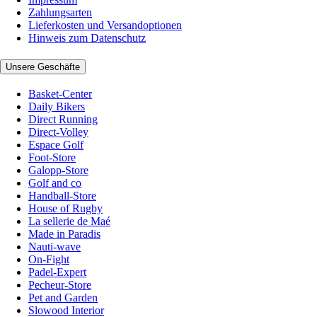
Zahlungsarten
Lieferkosten und Versandoptionen
Hinweis zum Datenschutz
Unsere Geschäfte
Basket-Center
Daily Bikers
Direct Running
Direct-Volley
Espace Golf
Foot-Store
Galopp-Store
Golf and co
Handball-Store
House of Rugby
La sellerie de Maé
Made in Paradis
Nauti-wave
On-Fight
Padel-Expert
Pecheur-Store
Pet and Garden
Slowood Interior