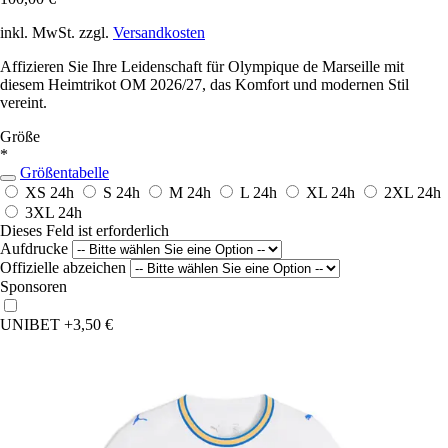
inkl. MwSt. zzgl.
Versandkosten
Affizieren Sie Ihre Leidenschaft für Olympique de Marseille mit
diesem Heimtrikot OM 2026/27, das Komfort und modernen Stil
vereint.
Größe
*
Größentabelle
XS
24h
S
24h
M
24h
L
24h
XL
24h
2XL
24h
3XL
24h
Dieses Feld ist erforderlich
Aufdrucke
Offizielle abzeichen
Sponsoren
UNIBET
+3,50 €