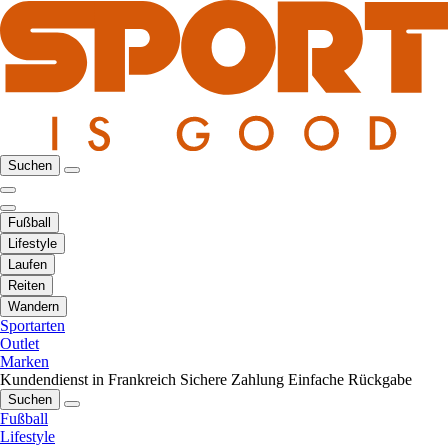
Suchen
Fußball
Lifestyle
Laufen
Reiten
Wandern
Sportarten
Outlet
Marken
Kundendienst in Frankreich
Sichere Zahlung
Einfache Rückgabe
Suchen
Fußball
Lifestyle