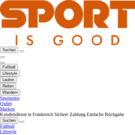
Suchen
Fußball
Lifestyle
Laufen
Reiten
Wandern
Sportarten
Outlet
Marken
Kundendienst in Frankreich
Sichere Zahlung
Einfache Rückgabe
Suchen
Fußball
Lifestyle