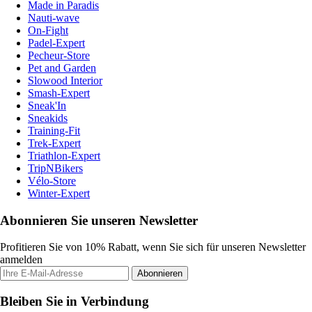
Made in Paradis
Nauti-wave
On-Fight
Padel-Expert
Pecheur-Store
Pet and Garden
Slowood Interior
Smash-Expert
Sneak'In
Sneakids
Training-Fit
Trek-Expert
Triathlon-Expert
TripNBikers
Vélo-Store
Winter-Expert
Abonnieren Sie unseren Newsletter
Profitieren Sie von 10% Rabatt, wenn Sie sich für unseren Newsletter
anmelden
Abonnieren
Bleiben Sie in Verbindung