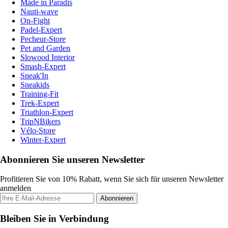
Made in Paradis
Nauti-wave
On-Fight
Padel-Expert
Pecheur-Store
Pet and Garden
Slowood Interior
Smash-Expert
Sneak'In
Sneakids
Training-Fit
Trek-Expert
Triathlon-Expert
TripNBikers
Vélo-Store
Winter-Expert
Abonnieren Sie unseren Newsletter
Profitieren Sie von 10% Rabatt, wenn Sie sich für unseren Newsletter
anmelden
Abonnieren
Bleiben Sie in Verbindung