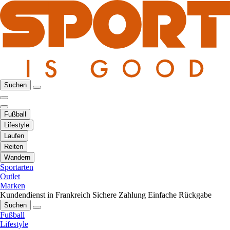
Suchen
Fußball
Lifestyle
Laufen
Reiten
Wandern
Sportarten
Outlet
Marken
Kundendienst in Frankreich
Sichere Zahlung
Einfache Rückgabe
Suchen
Fußball
Lifestyle