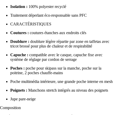
Isolation :
100% polyester recyclé
Traitement déperlant éco-responsable sans PFC
CARACTÉRISTIQUES
Coutures :
coutures étanches aux endroits clés
Doublure :
doublure légère répartie par zone en taffetas avec
tricot brossé pour plus de chaleur et de respirabilité
Capuche :
compatible avec le casque, capuche fixe avec
système de réglage par cordon de serrage
Poches :
poche pour skipass sur la manche, poche sur la
poitrine, 2 poches chauffe-mains
Poche multimédia intérieure, une grande poche interne en mesh
Poignets :
Manchons stretch intégrés au niveau des poignets
Jupe pare-neige
Composition