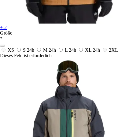
+-2
Größe
*
XS
S
24h
M
24h
L
24h
XL
24h
2XL
Dieses Feld ist erforderlich