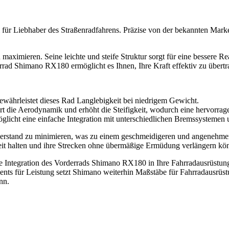
für Liebhaber des Straßenradfahrens. Präzise von der bekannten Marke 
 maximieren. Seine leichte und steife Struktur sorgt für eine bessere Rea
errad Shimano RX180 ermöglicht es Ihnen, Ihre Kraft effektiv zu übertr
gewährleistet dieses Rad Langlebigkeit bei niedrigem Gewicht.
t die Aerodynamik und erhöht die Steifigkeit, wodurch eine hervorrag
licht eine einfache Integration mit unterschiedlichen Bremssystemen u
rstand zu minimieren, was zu einem geschmeidigeren und angenehmeren
eit halten und ihre Strecken ohne übermäßige Ermüdung verlängern kö
die Integration des Vorderrads Shimano RX180 in Ihre Fahrradausrüstung
ts für Leistung setzt Shimano weiterhin Maßstäbe für Fahrradausrüstu
nn.