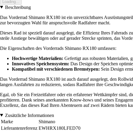
Loading...
Beschreibung
Das Vorderrad Shimano RX180 ist ein unverzichtbares Ausrüstungsteil 
zur bevorzugten Wahl für anspruchsvolle Radfahrer macht.
Dieses Rad ist speziell darauf ausgelegt, die Effizienz Ihres Fahrrads zu
steile Anstiege bewältigen oder auf gerader Strecke sprinten, das Vord
Die Eigenschaften des Vorderrads Shimano RX180 umfassen:
Hochwertige Materialien:
Gefertigt aus robusten Materialien, 
Innovatives Speichensystem:
Das Design der Speichen optimier
Kompatibel mit verschiedenen Bremstypen:
Sein Design ermög
Das Vorderrad Shimano RX180 ist auch darauf ausgelegt, den Rollwide
langen Ausfahrten zu reduzieren, sodass Radfahrer ihre Geschwindigk
Egal, ob Sie ein Freizeitfahrer oder ein erfahrener Wettkämpfer sind, 
profitieren. Dank seines anerkannten Know-hows und seines Engagemen
Exzellenz, das dieses Rad Ihren Abenteuern auf zwei Rädern bieten ka
Zusätzliche Informationen
Marke
Shimano
Lieferantenreferenz
EWHRX180LFED70