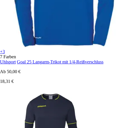
+3
7 Farben
Uhlsport
Goal 25 Langarm-Trikot mit 1/4-Reißverschluss
Ab
50,00 €
18,31 €