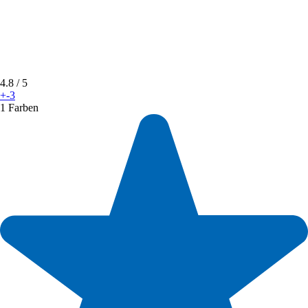
4.8
/ 5
+-3
1 Farben