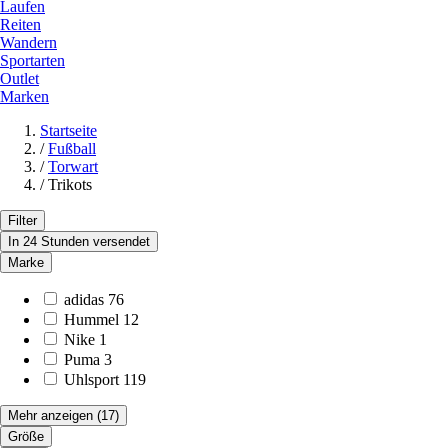
Laufen
Reiten
Wandern
Sportarten
Outlet
Marken
Startseite
/
Fußball
/
Torwart
/
Trikots
Filter
In 24 Stunden versendet
Marke
adidas
76
Hummel
12
Nike
1
Puma
3
Uhlsport
119
Mehr anzeigen
(17)
Größe