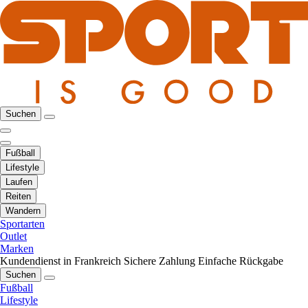
Suchen
Fußball
Lifestyle
Laufen
Reiten
Wandern
Sportarten
Outlet
Marken
Kundendienst in Frankreich
Sichere Zahlung
Einfache Rückgabe
Suchen
Fußball
Lifestyle