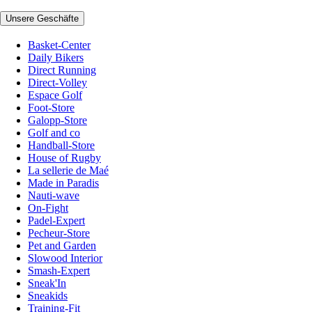
Unsere Geschäfte
Basket-Center
Daily Bikers
Direct Running
Direct-Volley
Espace Golf
Foot-Store
Galopp-Store
Golf and co
Handball-Store
House of Rugby
La sellerie de Maé
Made in Paradis
Nauti-wave
On-Fight
Padel-Expert
Pecheur-Store
Pet and Garden
Slowood Interior
Smash-Expert
Sneak'In
Sneakids
Training-Fit