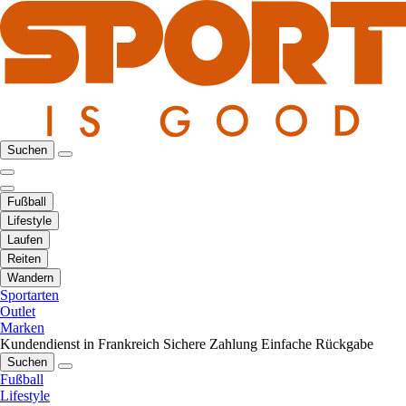
Suchen
Fußball
Lifestyle
Laufen
Reiten
Wandern
Sportarten
Outlet
Marken
Kundendienst in Frankreich
Sichere Zahlung
Einfache Rückgabe
Suchen
Fußball
Lifestyle