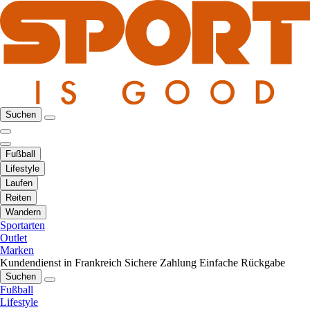
Suchen
Fußball
Lifestyle
Laufen
Reiten
Wandern
Sportarten
Outlet
Marken
Kundendienst in Frankreich
Sichere Zahlung
Einfache Rückgabe
Suchen
Fußball
Lifestyle