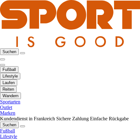
Suchen
Fußball
Lifestyle
Laufen
Reiten
Wandern
Sportarten
Outlet
Marken
Kundendienst in Frankreich
Sichere Zahlung
Einfache Rückgabe
Suchen
Fußball
Lifestyle