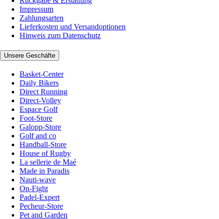
Rückgabe & Erstattung
Impressum
Zahlungsarten
Lieferkosten und Versandoptionen
Hinweis zum Datenschutz
Unsere Geschäfte
Basket-Center
Daily Bikers
Direct Running
Direct-Volley
Espace Golf
Foot-Store
Galopp-Store
Golf and co
Handball-Store
House of Rugby
La sellerie de Maé
Made in Paradis
Nauti-wave
On-Fight
Padel-Expert
Pecheur-Store
Pet and Garden