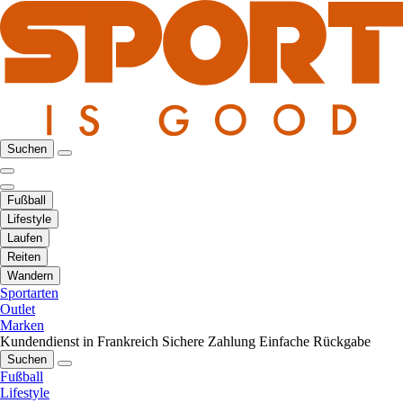
Suchen
Fußball
Lifestyle
Laufen
Reiten
Wandern
Sportarten
Outlet
Marken
Kundendienst in Frankreich
Sichere Zahlung
Einfache Rückgabe
Suchen
Fußball
Lifestyle