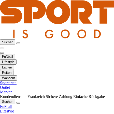
Suchen
Fußball
Lifestyle
Laufen
Reiten
Wandern
Sportarten
Outlet
Marken
Kundendienst in Frankreich
Sichere Zahlung
Einfache Rückgabe
Suchen
Fußball
Lifestyle