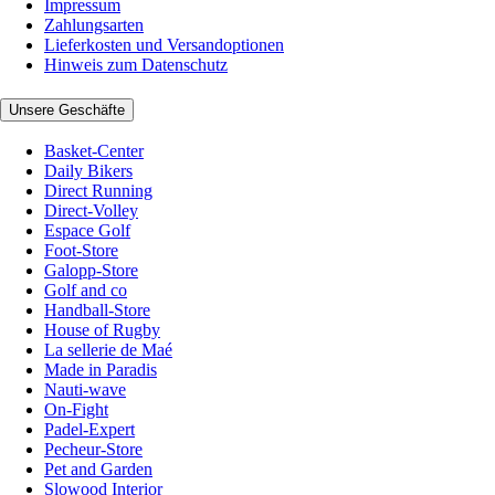
Impressum
Zahlungsarten
Lieferkosten und Versandoptionen
Hinweis zum Datenschutz
Unsere Geschäfte
Basket-Center
Daily Bikers
Direct Running
Direct-Volley
Espace Golf
Foot-Store
Galopp-Store
Golf and co
Handball-Store
House of Rugby
La sellerie de Maé
Made in Paradis
Nauti-wave
On-Fight
Padel-Expert
Pecheur-Store
Pet and Garden
Slowood Interior