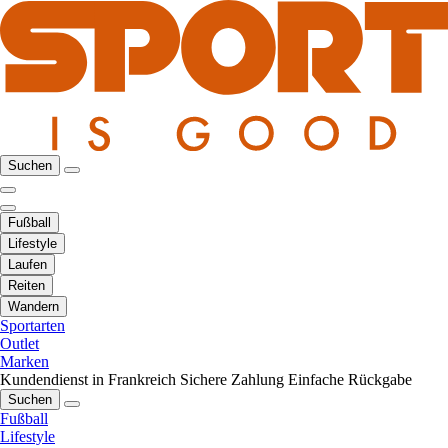
Suchen
Fußball
Lifestyle
Laufen
Reiten
Wandern
Sportarten
Outlet
Marken
Kundendienst in Frankreich
Sichere Zahlung
Einfache Rückgabe
Suchen
Fußball
Lifestyle