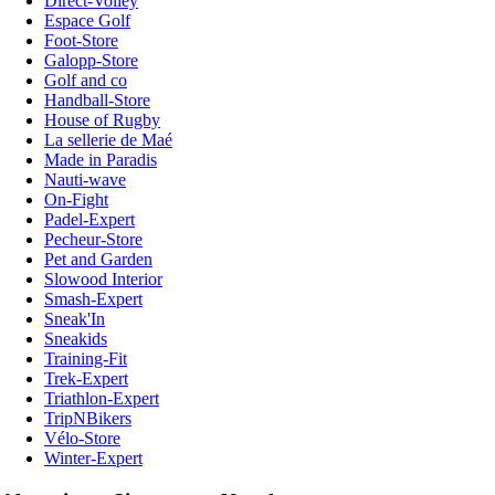
Direct-Volley
Espace Golf
Foot-Store
Galopp-Store
Golf and co
Handball-Store
House of Rugby
La sellerie de Maé
Made in Paradis
Nauti-wave
On-Fight
Padel-Expert
Pecheur-Store
Pet and Garden
Slowood Interior
Smash-Expert
Sneak'In
Sneakids
Training-Fit
Trek-Expert
Triathlon-Expert
TripNBikers
Vélo-Store
Winter-Expert