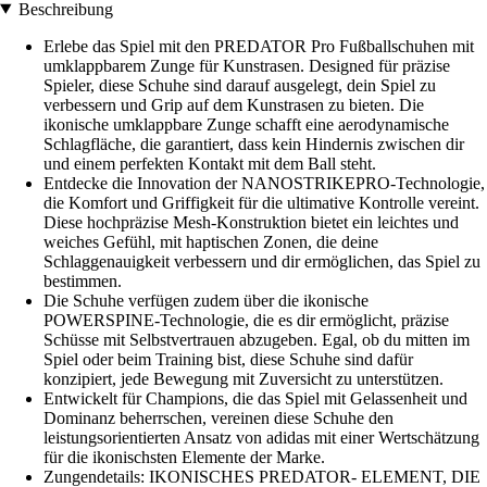
Beschreibung
Erlebe das Spiel mit den PREDATOR Pro Fußballschuhen mit
umklappbarem Zunge für Kunstrasen. Designed für präzise
Spieler, diese Schuhe sind darauf ausgelegt, dein Spiel zu
verbessern und Grip auf dem Kunstrasen zu bieten. Die
ikonische umklappbare Zunge schafft eine aerodynamische
Schlagfläche, die garantiert, dass kein Hindernis zwischen dir
und einem perfekten Kontakt mit dem Ball steht.
Entdecke die Innovation der NANOSTRIKEPRO-Technologie,
die Komfort und Griffigkeit für die ultimative Kontrolle vereint.
Diese hochpräzise Mesh-Konstruktion bietet ein leichtes und
weiches Gefühl, mit haptischen Zonen, die deine
Schlaggenauigkeit verbessern und dir ermöglichen, das Spiel zu
bestimmen.
Die Schuhe verfügen zudem über die ikonische
POWERSPINE-Technologie, die es dir ermöglicht, präzise
Schüsse mit Selbstvertrauen abzugeben. Egal, ob du mitten im
Spiel oder beim Training bist, diese Schuhe sind dafür
konzipiert, jede Bewegung mit Zuversicht zu unterstützen.
Entwickelt für Champions, die das Spiel mit Gelassenheit und
Dominanz beherrschen, vereinen diese Schuhe den
leistungsorientierten Ansatz von adidas mit einer Wertschätzung
für die ikonischsten Elemente der Marke.
Zungendetails: IKONISCHES PREDATOR- ELEMENT, DIE