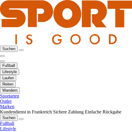
Suchen
Fußball
Lifestyle
Laufen
Reiten
Wandern
Sportarten
Outlet
Marken
Kundendienst in Frankreich
Sichere Zahlung
Einfache Rückgabe
Suchen
Fußball
Lifestyle