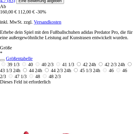
4.7 (83)
Eine Bewertung abgeben
Ab
160,00 €
112,00 €
-30%
inkl. MwSt. zzgl.
Versandkosten
Erhebe dein Spiel mit den Fußballschuhen adidas Predator Pro, die für
eine außergewöhnliche Leistung auf Kunstrasen entwickelt wurden.
Größe
*
Größentabelle
39 1/3
40
40 2/3
41 1/3
42
24h
42 2/3
24h
43 1/3
24h
44
24h
44 2/3
24h
45 1/3
24h
46
46
2/3
47 1/3
48
48 2/3
Dieses Feld ist erforderlich