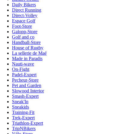
Daily Bikers
Direct Running
Direct-Volley
Espace Golf
Foot-Store
Galopp-Store
Golf and co
Handball-Store
House of Rugby
La sellerie de Maé
Made in Paradis
Nauti-wave
On-Fight
Padel-Expert
Pecheur-Store
Pet and Garden
Slowood Interior
Smash-Expert
Sneak'In
Sneakids
Training-Fit
Trek-Expert
Triathlon-Expert
TripNBikers
Vélo-Store