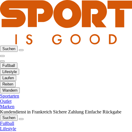
Suchen
Fußball
Lifestyle
Laufen
Reiten
Wandern
Sportarten
Outlet
Marken
Kundendienst in Frankreich
Sichere Zahlung
Einfache Rückgabe
Suchen
Fußball
Lifestyle