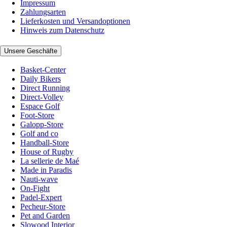
Impressum
Zahlungsarten
Lieferkosten und Versandoptionen
Hinweis zum Datenschutz
Unsere Geschäfte
Basket-Center
Daily Bikers
Direct Running
Direct-Volley
Espace Golf
Foot-Store
Galopp-Store
Golf and co
Handball-Store
House of Rugby
La sellerie de Maé
Made in Paradis
Nauti-wave
On-Fight
Padel-Expert
Pecheur-Store
Pet and Garden
Slowood Interior