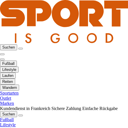
Suchen
Fußball
Lifestyle
Laufen
Reiten
Wandern
Sportarten
Outlet
Marken
Kundendienst in Frankreich
Sichere Zahlung
Einfache Rückgabe
Suchen
Fußball
Lifestyle