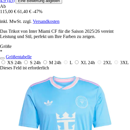
4.9 (45)
Eine Bewertung abgeben
Ab
115,00 €
61,40 €
-47%
inkl. MwSt. zzgl.
Versandkosten
Das Trikot von Inter Miami CF für die Saison 2025/26 vereint
Leistung und Stil, perfekt um Ihre Farben zu zeigen.
Größe
*
Größentabelle
XS
24h
S
24h
M
24h
L
XL
24h
2XL
3XL
Dieses Feld ist erforderlich