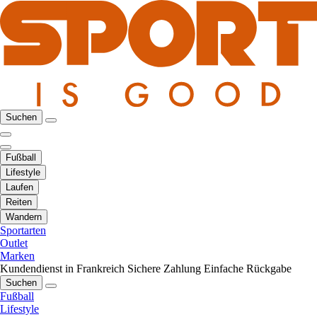
Suchen
Fußball
Lifestyle
Laufen
Reiten
Wandern
Sportarten
Outlet
Marken
Kundendienst in Frankreich
Sichere Zahlung
Einfache Rückgabe
Suchen
Fußball
Lifestyle