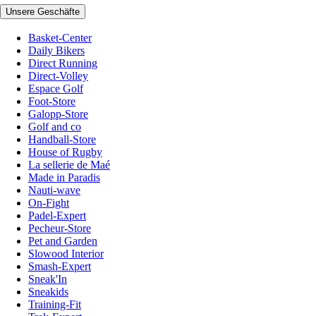
Unsere Geschäfte
Basket-Center
Daily Bikers
Direct Running
Direct-Volley
Espace Golf
Foot-Store
Galopp-Store
Golf and co
Handball-Store
House of Rugby
La sellerie de Maé
Made in Paradis
Nauti-wave
On-Fight
Padel-Expert
Pecheur-Store
Pet and Garden
Slowood Interior
Smash-Expert
Sneak'In
Sneakids
Training-Fit