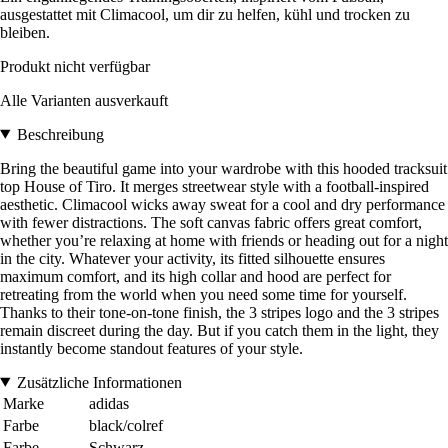
ausgestattet mit Climacool, um dir zu helfen, kühl und trocken zu
bleiben.
Produkt nicht verfügbar
Alle Varianten ausverkauft
Beschreibung
Bring the beautiful game into your wardrobe with this hooded tracksuit
top House of Tiro. It merges streetwear style with a football-inspired
aesthetic. Climacool wicks away sweat for a cool and dry performance
with fewer distractions. The soft canvas fabric offers great comfort,
whether you’re relaxing at home with friends or heading out for a night
in the city. Whatever your activity, its fitted silhouette ensures
maximum comfort, and its high collar and hood are perfect for
retreating from the world when you need some time for yourself.
Thanks to their tone-on-tone finish, the 3 stripes logo and the 3 stripes
remain discreet during the day. But if you catch them in the light, they
instantly become standout features of your style.
Zusätzliche Informationen
Marke
adidas
Farbe
black/colref
Farbe
Schwarz