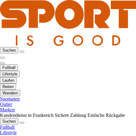
Suchen
Fußball
Lifestyle
Laufen
Reiten
Wandern
Sportarten
Outlet
Marken
Kundendienst in Frankreich
Sichere Zahlung
Einfache Rückgabe
Suchen
Fußball
Lifestyle