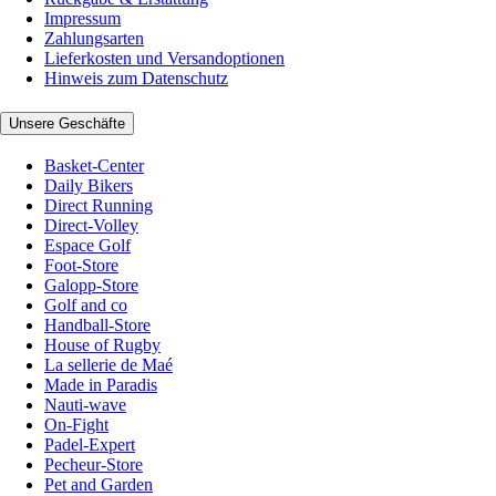
Impressum
Zahlungsarten
Lieferkosten und Versandoptionen
Hinweis zum Datenschutz
Unsere Geschäfte
Basket-Center
Daily Bikers
Direct Running
Direct-Volley
Espace Golf
Foot-Store
Galopp-Store
Golf and co
Handball-Store
House of Rugby
La sellerie de Maé
Made in Paradis
Nauti-wave
On-Fight
Padel-Expert
Pecheur-Store
Pet and Garden