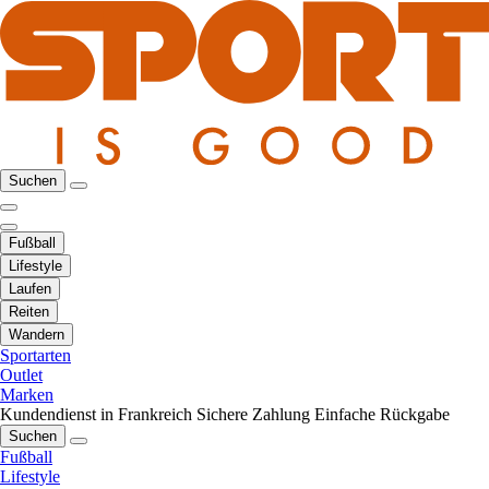
Suchen
Fußball
Lifestyle
Laufen
Reiten
Wandern
Sportarten
Outlet
Marken
Kundendienst in Frankreich
Sichere Zahlung
Einfache Rückgabe
Suchen
Fußball
Lifestyle