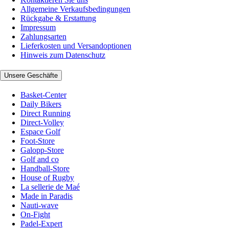
Allgemeine Verkaufsbedingungen
Rückgabe & Erstattung
Impressum
Zahlungsarten
Lieferkosten und Versandoptionen
Hinweis zum Datenschutz
Unsere Geschäfte
Basket-Center
Daily Bikers
Direct Running
Direct-Volley
Espace Golf
Foot-Store
Galopp-Store
Golf and co
Handball-Store
House of Rugby
La sellerie de Maé
Made in Paradis
Nauti-wave
On-Fight
Padel-Expert