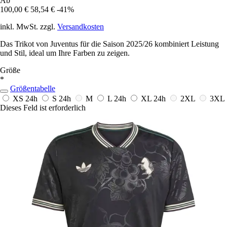
Ab
100,00 €
58,54 €
-41%
inkl. MwSt. zzgl.
Versandkosten
Das Trikot von Juventus für die Saison 2025/26 kombiniert Leistung
und Stil, ideal um Ihre Farben zu zeigen.
Größe
*
Größentabelle
XS
24h
S
24h
M
L
24h
XL
24h
2XL
3XL
Dieses Feld ist erforderlich