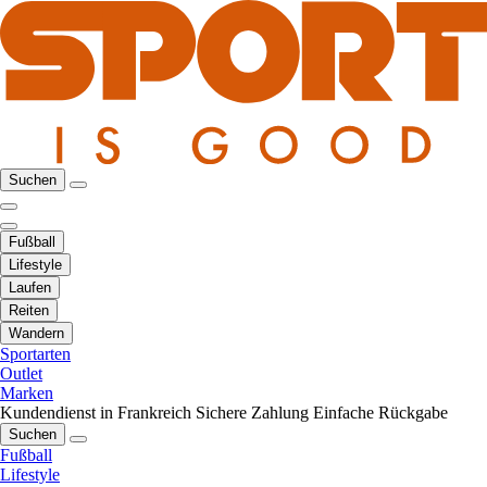
Suchen
Fußball
Lifestyle
Laufen
Reiten
Wandern
Sportarten
Outlet
Marken
Kundendienst in Frankreich
Sichere Zahlung
Einfache Rückgabe
Suchen
Fußball
Lifestyle