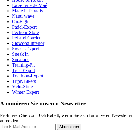
La sellerie de Maé
Made in Paradis
Nauti-wave
On-Fight
Padel-Expert
Pecheur-Store
Pet and Garden
Slowood Interior
Smash-Expert
Sneak'In
Sneakids
Training-Fit
Trek-Expert
Triathlon-Expert
TripNBikers
Vélo-Store
Winter-Expert
Abonnieren Sie unseren Newsletter
Profitieren Sie von 10% Rabatt, wenn Sie sich für unseren Newsletter
anmelden
Abonnieren