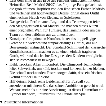
Lass dein Kind in das Erbe des Fußballs eintauchen mit dem
Heimtrikot Real Madrid 26/27, das für junge Fans gedacht ist,
die groß träumen. Inspiriert von den ikonischen Farben Madrids
und verfeinert mit hochwertigen Details, bringt dieses Outfit
einen echten Hauch von Eleganz an Spieltagen.
Das gestickte Performance-Logo und das Teamwappen feiern
den Siegesgeist von Real Madrid und machen dieses Kit zu
einer originellen Wahl für Turniere, das Training oder um das
Team von den Tribünen aus zu unterstützen.
Konzipiert für optimalen Komfort, bietet das doppellagige
Gewebe ein weiches und strapazierfähiges Gefühl, das alle
Bewegungen mitmacht. Der Standard-Schnitt und der klassische
Rundhalsausschnitt machen es zu einem einfach tragbaren
Outfit, während das leichte Design es den Kindern ermöglicht,
sich selbstbewusst zu bewegen.
Kühl. Trocken. Alles in Komfort. Die Climacool-Technologie
leitet Schweiß ab, um kühl, trocken und konzentriert zu bleiben.
Die schnell trocknenden Fasern sorgen dafür, dass ein frisches
Gefühl auf der Haut bleibt.
Hilf deinem Kind, seine Leidenschaft für Fußball voll
auszuleben mit einem Kit, das seinen Ambitionen gerecht wird.
Weitaus mehr als nur eine Ausrüstung, ist dieses Heimtrikot ein
Symbol für Stolz, Optimismus und Freude am Spiel.
Zusätzliche Informationen