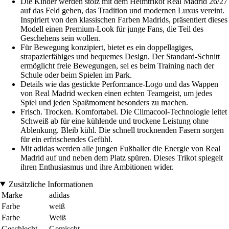
Die Kinder werden stolz mit dem Heimtrikot Real Madrid 26/27
auf das Feld gehen, das Tradition und modernen Luxus vereint.
Inspiriert von den klassischen Farben Madrids, präsentiert dieses
Modell einen Premium-Look für junge Fans, die Teil des
Geschehens sein wollen.
Für Bewegung konzipiert, bietet es ein doppellagiges,
strapazierfähiges und bequemes Design. Der Standard-Schnitt
ermöglicht freie Bewegungen, sei es beim Training nach der
Schule oder beim Spielen im Park.
Details wie das gestickte Performance-Logo und das Wappen
von Real Madrid wecken einen echten Teamgeist, um jedes
Spiel und jeden Spaßmoment besonders zu machen.
Frisch. Trocken. Komfortabel. Die Climacool-Technologie leitet
Schweiß ab für eine kühlende und trockene Leistung ohne
Ablenkung. Bleib kühl. Die schnell trocknenden Fasern sorgen
für ein erfrischendes Gefühl.
Mit adidas werden alle jungen Fußballer die Energie von Real
Madrid auf und neben dem Platz spüren. Dieses Trikot spiegelt
ihren Enthusiasmus und ihre Ambitionen wider.
Zusätzliche Informationen
Marke
adidas
Farbe
weiß
Farbe
Weiß
Geschlecht
Gemischt