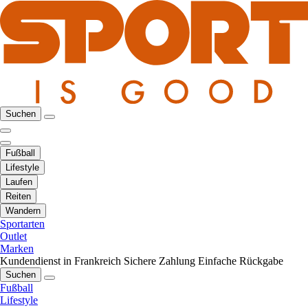
Suchen
Fußball
Lifestyle
Laufen
Reiten
Wandern
Sportarten
Outlet
Marken
Kundendienst in Frankreich
Sichere Zahlung
Einfache Rückgabe
Suchen
Fußball
Lifestyle