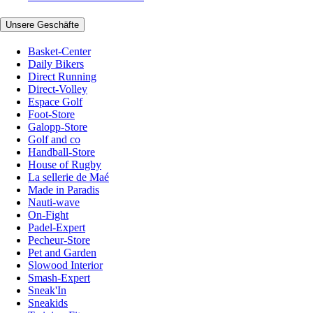
Unsere Geschäfte
Basket-Center
Daily Bikers
Direct Running
Direct-Volley
Espace Golf
Foot-Store
Galopp-Store
Golf and co
Handball-Store
House of Rugby
La sellerie de Maé
Made in Paradis
Nauti-wave
On-Fight
Padel-Expert
Pecheur-Store
Pet and Garden
Slowood Interior
Smash-Expert
Sneak'In
Sneakids