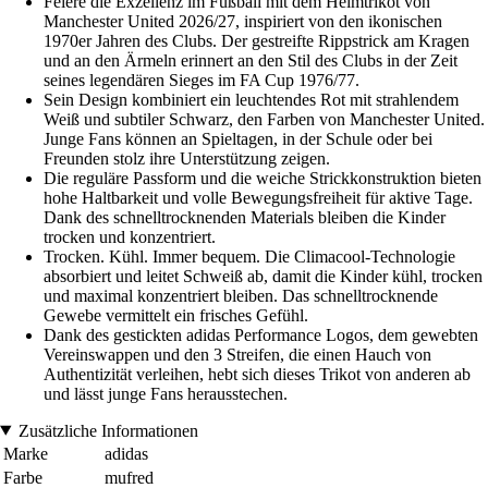
Feiere die Exzellenz im Fußball mit dem Heimtrikot von
Manchester United 2026/27, inspiriert von den ikonischen
1970er Jahren des Clubs. Der gestreifte Rippstrick am Kragen
und an den Ärmeln erinnert an den Stil des Clubs in der Zeit
seines legendären Sieges im FA Cup 1976/77.
Sein Design kombiniert ein leuchtendes Rot mit strahlendem
Weiß und subtiler Schwarz, den Farben von Manchester United.
Junge Fans können an Spieltagen, in der Schule oder bei
Freunden stolz ihre Unterstützung zeigen.
Die reguläre Passform und die weiche Strickkonstruktion bieten
hohe Haltbarkeit und volle Bewegungsfreiheit für aktive Tage.
Dank des schnelltrocknenden Materials bleiben die Kinder
trocken und konzentriert.
Trocken. Kühl. Immer bequem. Die Climacool-Technologie
absorbiert und leitet Schweiß ab, damit die Kinder kühl, trocken
und maximal konzentriert bleiben. Das schnelltrocknende
Gewebe vermittelt ein frisches Gefühl.
Dank des gestickten adidas Performance Logos, dem gewebten
Vereinswappen und den 3 Streifen, die einen Hauch von
Authentizität verleihen, hebt sich dieses Trikot von anderen ab
und lässt junge Fans herausstechen.
Zusätzliche Informationen
Marke
adidas
Farbe
mufred