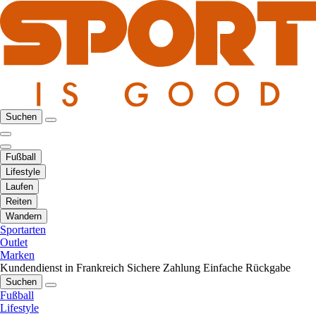
Suchen
Fußball
Lifestyle
Laufen
Reiten
Wandern
Sportarten
Outlet
Marken
Kundendienst in Frankreich
Sichere Zahlung
Einfache Rückgabe
Suchen
Fußball
Lifestyle