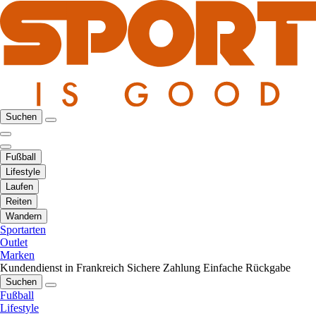
Suchen
Fußball
Lifestyle
Laufen
Reiten
Wandern
Sportarten
Outlet
Marken
Kundendienst in Frankreich
Sichere Zahlung
Einfache Rückgabe
Suchen
Fußball
Lifestyle