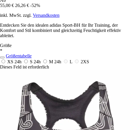
Ab
55,00 €
26,26 €
-52%
inkl. MwSt. zzgl.
Versandkosten
Entdecken Sie den idealen adidas Sport-BH für Ihr Training, der
Komfort und Stil kombiniert und gleichzeitig Feuchtigkeit effektiv
ableitet.
Größe
*
Größentabelle
XS
24h
S
24h
M
24h
L
2XS
Dieses Feld ist erforderlich