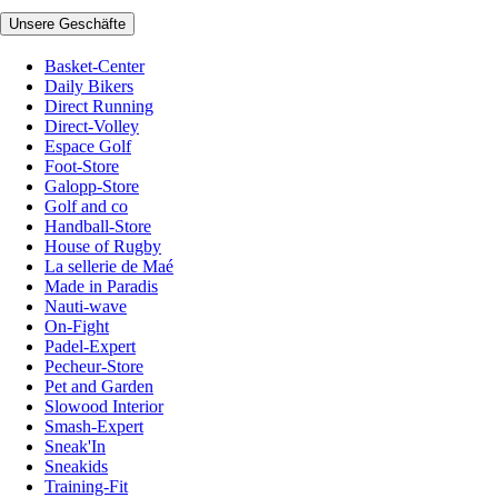
Unsere Geschäfte
Basket-Center
Daily Bikers
Direct Running
Direct-Volley
Espace Golf
Foot-Store
Galopp-Store
Golf and co
Handball-Store
House of Rugby
La sellerie de Maé
Made in Paradis
Nauti-wave
On-Fight
Padel-Expert
Pecheur-Store
Pet and Garden
Slowood Interior
Smash-Expert
Sneak'In
Sneakids
Training-Fit