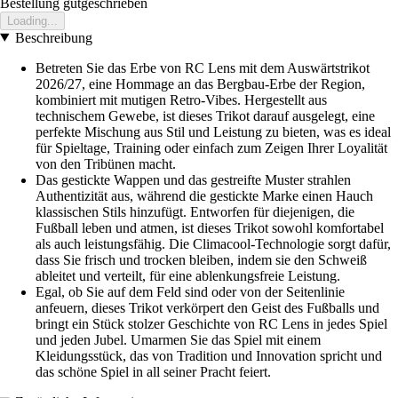
Bestellung gutgeschrieben
Loading...
Beschreibung
Betreten Sie das Erbe von RC Lens mit dem Auswärtstrikot
2026/27, eine Hommage an das Bergbau-Erbe der Region,
kombiniert mit mutigen Retro-Vibes. Hergestellt aus
technischem Gewebe, ist dieses Trikot darauf ausgelegt, eine
perfekte Mischung aus Stil und Leistung zu bieten, was es ideal
für Spieltage, Training oder einfach zum Zeigen Ihrer Loyalität
von den Tribünen macht.
Das gestickte Wappen und das gestreifte Muster strahlen
Authentizität aus, während die gestickte Marke einen Hauch
klassischen Stils hinzufügt. Entworfen für diejenigen, die
Fußball leben und atmen, ist dieses Trikot sowohl komfortabel
als auch leistungsfähig. Die Climacool-Technologie sorgt dafür,
dass Sie frisch und trocken bleiben, indem sie den Schweiß
ableitet und verteilt, für eine ablenkungsfreie Leistung.
Egal, ob Sie auf dem Feld sind oder von der Seitenlinie
anfeuern, dieses Trikot verkörpert den Geist des Fußballs und
bringt ein Stück stolzer Geschichte von RC Lens in jedes Spiel
und jeden Jubel. Umarmen Sie das Spiel mit einem
Kleidungsstück, das von Tradition und Innovation spricht und
das schöne Spiel in all seiner Pracht feiert.