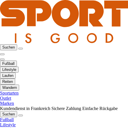
Suchen
Fußball
Lifestyle
Laufen
Reiten
Wandern
Sportarten
Outlet
Marken
Kundendienst in Frankreich
Sichere Zahlung
Einfache Rückgabe
Suchen
Fußball
Lifestyle