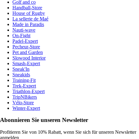
Golf and co
Handball-Store
House of Rugby
La sellerie de Maé
Made in Paradis
Nauti-wave
On-Fight
Padel-Expert
Pecheur-Store
Pet and Garden
Slowood Interior
Smash-Expert
Sneak'In
Sneakids
Training-Fit
Trek-Expert
Triathlon-Expert
TripNBikers
Vélo-Store
Winter-Expert
Abonnieren Sie unseren Newsletter
Profitieren Sie von 10% Rabatt, wenn Sie sich für unseren Newsletter
anmelden