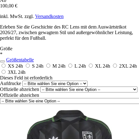
Ab
100,00 €
inkl. MwSt. zzgl.
Versandkosten
Erleben Sie die Geschichte des RC Lens mit dem Auswärtstrikot
2026/27, zwischen gewagtem Stil und außergewöhnlicher Leistung,
perfekt für den Fußball.
Größe
*
Größentabelle
XS
24h
S
24h
M
24h
L
24h
XL
24h
2XL
24h
3XL
24h
Dieses Feld ist erforderlich
Aufdrucke
Offizielle abzeichen
Offizielle abzeichen