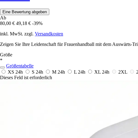
Eine Bewertung abgeben
Ab
80,00 €
49,18 €
-39%
inkl. MwSt. zzgl.
Versandkosten
Zeigen Sie Ihre Leidenschaft für Frauenhandball mit dem Auswärts-Trik
Größe
*
Größentabelle
XS
24h
S
24h
M
24h
L
24h
XL
24h
2XL
Dieses Feld ist erforderlich