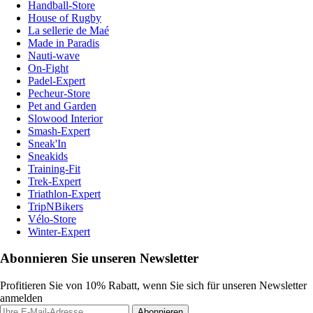
Handball-Store
House of Rugby
La sellerie de Maé
Made in Paradis
Nauti-wave
On-Fight
Padel-Expert
Pecheur-Store
Pet and Garden
Slowood Interior
Smash-Expert
Sneak'In
Sneakids
Training-Fit
Trek-Expert
Triathlon-Expert
TripNBikers
Vélo-Store
Winter-Expert
Abonnieren Sie unseren Newsletter
Profitieren Sie von 10% Rabatt, wenn Sie sich für unseren Newsletter
anmelden
Abonnieren