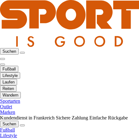
Suchen
Fußball
Lifestyle
Laufen
Reiten
Wandern
Sportarten
Outlet
Marken
Kundendienst in Frankreich
Sichere Zahlung
Einfache Rückgabe
Suchen
Fußball
Lifestyle