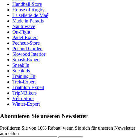
Handball-Store
House of Rugby
La sellerie de Maé
Made in Paradis
Nauti-wave
On-Fight
Padel-Expert
Pecheur-Store
Pet and Garden
Slowood Interior
Smash-Expert
Sneak'In
Sneakids
Training-Fit
Trek-Expert
Triathlon-Expert
TripNBikers
Vélo-Store
Winter-Expert
Abonnieren Sie unseren Newsletter
Profitieren Sie von 10% Rabatt, wenn Sie sich für unseren Newsletter
anmelden