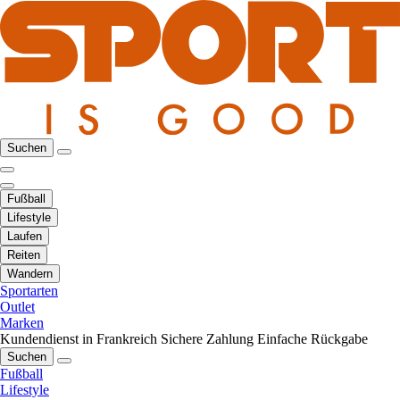
Suchen
Fußball
Lifestyle
Laufen
Reiten
Wandern
Sportarten
Outlet
Marken
Kundendienst in Frankreich
Sichere Zahlung
Einfache Rückgabe
Suchen
Fußball
Lifestyle