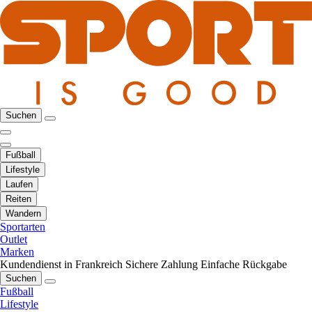
Suchen
Fußball
Lifestyle
Laufen
Reiten
Wandern
Sportarten
Outlet
Marken
Kundendienst in Frankreich
Sichere Zahlung
Einfache Rückgabe
Suchen
Fußball
Lifestyle