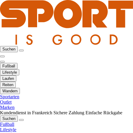
Suchen
Fußball
Lifestyle
Laufen
Reiten
Wandern
Sportarten
Outlet
Marken
Kundendienst in Frankreich
Sichere Zahlung
Einfache Rückgabe
Suchen
Fußball
Lifestyle