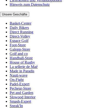
Lieferkosten und Versandoptionen
Hinweis zum Datenschutz
Unsere Geschäfte
Basket-Center
Daily Bikers
Direct Running
Direct-Volley
Espace Golf
Foot-Store
Galopp-Store
Golf and co
Handball-Store
House of Rugby
La sellerie de Maé
Made in Paradis
Nauti-wave
On-Fight
Padel-Expert
Pecheur-Store
Pet and Garden
Slowood Interior
Smash-Expert
Sneak'In