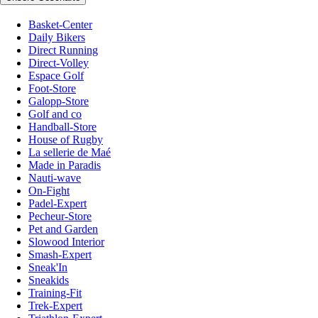
Basket-Center
Daily Bikers
Direct Running
Direct-Volley
Espace Golf
Foot-Store
Galopp-Store
Golf and co
Handball-Store
House of Rugby
La sellerie de Maé
Made in Paradis
Nauti-wave
On-Fight
Padel-Expert
Pecheur-Store
Pet and Garden
Slowood Interior
Smash-Expert
Sneak'In
Sneakids
Training-Fit
Trek-Expert