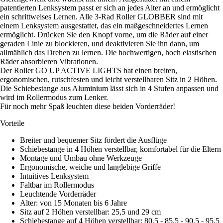
patentierten Lenksystem passt er sich an jedes Alter an und ermöglicht
ein schrittweises Lernen. Alle 3-Rad Roller GLOBBER sind mit
einem Lenksystem ausgestattet, das ein maßgeschneidertes Lernen
ermöglicht. Drücken Sie den Knopf vorne, um die Räder auf einer
geraden Linie zu blockieren, und deaktivieren Sie ihn dann, um
allmählich das Drehen zu lernen. Die hochwertigen, hoch elastischen
Räder absorbieren Vibrationen.
Der Roller GO UP ACTIVE LIGHTS hat einen breiten,
ergonomischen, rutschfesten und leicht verstellbaren Sitz in 2 Höhen.
Die Schiebestange aus Aluminium lässt sich in 4 Stufen anpassen und
wird im Rollermodus zum Lenker.
Für noch mehr Spaß leuchten diese beiden Vorderräder!
Vorteile
Breiter und bequemer Sitz fördert die Ausflüge
Schiebestange in 4 Höhen verstellbar, komfortabel für die Eltern
Montage und Umbau ohne Werkzeuge
Ergonomische, weiche und langlebige Griffe
Intuitives Lenksystem
Faltbar im Rollermodus
Leuchtende Vorderräder
Alter: von 15 Monaten bis 6 Jahre
Sitz auf 2 Höhen verstellbar: 25,5 und 29 cm
Schiebestange auf 4 Höhen verstellbar: 80,5 - 85,5 - 90,5 - 95,5