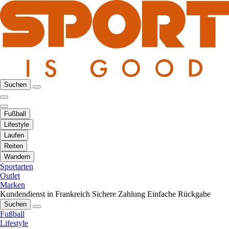
Suchen
Fußball
Lifestyle
Laufen
Reiten
Wandern
Sportarten
Outlet
Marken
Kundendienst in Frankreich
Sichere Zahlung
Einfache Rückgabe
Suchen
Fußball
Lifestyle