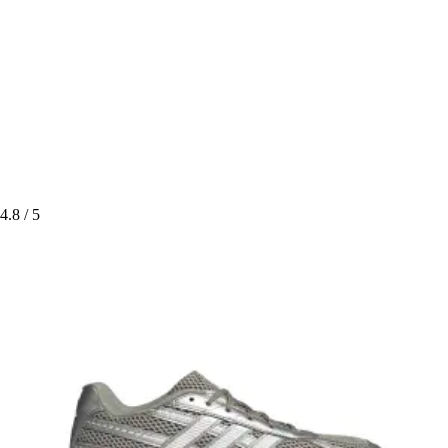
4.8
/ 5