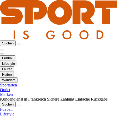
Suchen
Fußball
Lifestyle
Laufen
Reiten
Wandern
Sportarten
Outlet
Marken
Kundendienst in Frankreich
Sichere Zahlung
Einfache Rückgabe
Suchen
Fußball
Lifestyle