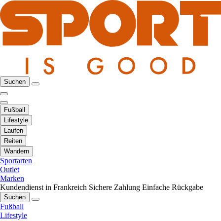
Suchen
Fußball
Lifestyle
Laufen
Reiten
Wandern
Sportarten
Outlet
Marken
Kundendienst in Frankreich
Sichere Zahlung
Einfache Rückgabe
Suchen
Fußball
Lifestyle