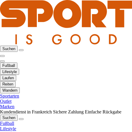
Suchen
Fußball
Lifestyle
Laufen
Reiten
Wandern
Sportarten
Outlet
Marken
Kundendienst in Frankreich
Sichere Zahlung
Einfache Rückgabe
Suchen
Fußball
Lifestyle