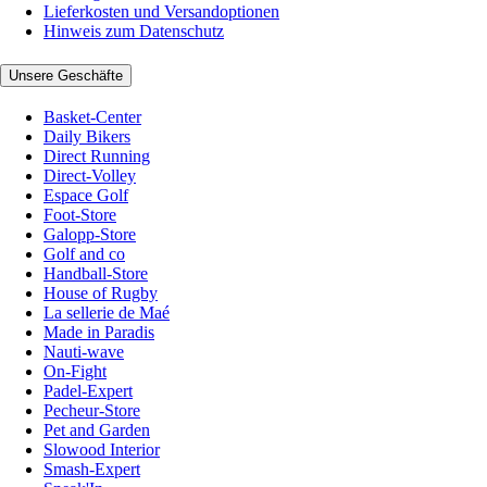
Lieferkosten und Versandoptionen
Hinweis zum Datenschutz
Unsere Geschäfte
Basket-Center
Daily Bikers
Direct Running
Direct-Volley
Espace Golf
Foot-Store
Galopp-Store
Golf and co
Handball-Store
House of Rugby
La sellerie de Maé
Made in Paradis
Nauti-wave
On-Fight
Padel-Expert
Pecheur-Store
Pet and Garden
Slowood Interior
Smash-Expert